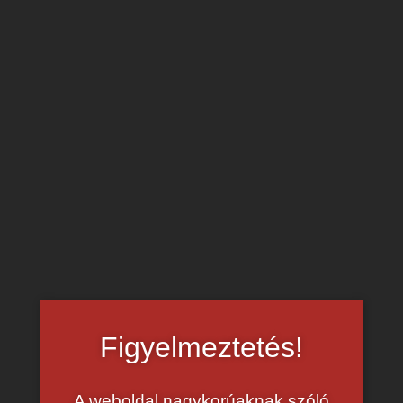
Cassey Lynn – mélytorok és kefélés
Szex és pornó – Szeretik magukat megmutatni
kamerában Casey Lynn és Sticker, izgatja őket, ha mások
látják a baszásukat. Az amatőr barátnő egy
mélytorok
szopással
kezdi a szexet a párjával.
Amatőr szexvideók az oldalon – katt ide!
Figyelmeztetés!
A weboldal nagykorúaknak szóló